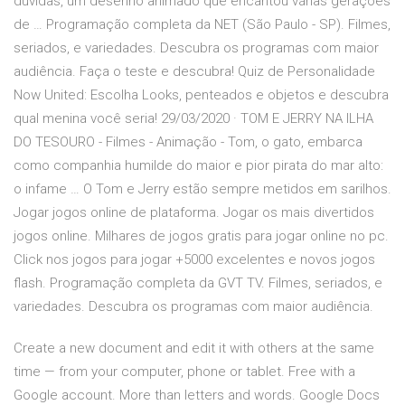
dúvidas, um desenho animado que encantou várias gerações
de … Programação completa da NET (São Paulo - SP). Filmes,
seriados, e variedades. Descubra os programas com maior
audiência. Faça o teste e descubra! Quiz de Personalidade
Now United: Escolha Looks, penteados e objetos e descubra
qual menina você seria! 29/03/2020 · TOM E JERRY NA ILHA
DO TESOURO - Filmes - Animação - Tom, o gato, embarca
como companhia humilde do maior e pior pirata do mar alto:
o infame … O Tom e Jerry estão sempre metidos em sarilhos.
Jogar jogos online de plataforma. Jogar os mais divertidos
jogos online. Milhares de jogos gratis para jogar online no pc.
Click nos jogos para jogar +5000 excelentes e novos jogos
flash. Programação completa da GVT TV. Filmes, seriados, e
variedades. Descubra os programas com maior audiência.
Create a new document and edit it with others at the same
time — from your computer, phone or tablet. Free with a
Google account. More than letters and words. Google Docs