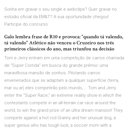
Sonha em gravar o seu single e webclipe? Quer gravar no
estúdio oficial da EM&T? A sua oportunidade chegou!
Participe do concurso.
Galo lembra frase de R10 e provoca: "quando tá valendo,
tá valendo" Atlético não venceu o Cruzeiro nos três
primeiros clássicos do ano, mas triunfou na decisão
Tom e Jerry entram em uma competição de carros chamada
de "Super Corrida" em busca do grande prêmio: uma
maravilhosa mansão de sonhos. Pilotando carros
envenenados que se adaptam a qualquer superfície (terra,
mar ou ar) eles competirão pelo mundo, … Tom and Jerry
enter the "Super Race," an extreme reality show in which the
contestants compete in an all-terrain car race around the
world, to win the grand prize of an ultra dream mansion! They
compete against a hot rod Granny and her unusual dog, a
super genius who has tough luck, a soccer mom with a