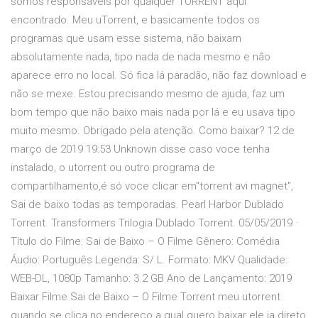
somos responsáveis por qualquer TORRENT aqui
encontrado. Meu uTorrent, e basicamente todos os
programas que usam esse sistema, não baixam
absolutamente nada, tipo nada de nada mesmo e não
aparece erro no local. Só fica lá paradão, não faz download e
não se mexe. Estou precisando mesmo de ajuda, faz um
bom tempo que não baixo mais nada por lá e eu usava tipo
muito mesmo. Obrigado pela atenção. Como baixar? 12 de
março de 2019 19:53 Unknown disse caso voce tenha
instalado, o utorrent ou outro programa de
compartilhamento,é só voce clicar em"torrent avi magnet",
Sai de baixo todas as temporadas. Pearl Harbor Dublado
Torrent. Transformers Trilogia Dublado Torrent. 05/05/2019 ·
Título do Filme: Sai de Baixo – O Filme Gênero: Comédia
Áudio: Português Legenda: S/ L. Formato: MKV Qualidade:
WEB-DL, 1080p Tamanho: 3.2 GB Ano de Lançamento: 2019
Baixar Filme Sai de Baixo – O Filme Torrent meu utorrent
quando se clica no endereço a qual quero baixar ele ia direto