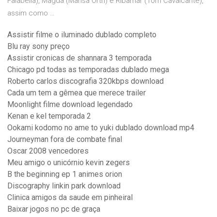
Falabella), Magda (Marisa Orth) e Ribamar (Tom Cavalcante),
assim como …
Assistir filme o iluminado dublado completo
Blu ray sony preço
Assistir cronicas de shannara 3 temporada
Chicago pd todas as temporadas dublado mega
Roberto carlos discografia 320kbps download
Cada um tem a gêmea que merece trailer
Moonlight filme download legendado
Kenan e kel temporada 2
Ookami kodomo no ame to yuki dublado download mp4
Journeyman fora de combate final
Oscar 2008 vencedores
Meu amigo o unicórnio kevin zegers
B the beginning ep 1 animes orion
Discography linkin park download
Clinica amigos da saude em pinheiral
Baixar jogos no pc de graça